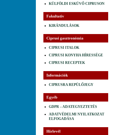
KÜLFÖLDI ESKÜVŐ CIPRUSON
Fakultativ
KIRÁNDULÁSOK
Ciprusi gasztronómia
CIPRUSI ITALOK
CIPRUSI KONYHA HÍRESSÉGE
CIPRUSI RECEPTEK
Információk
CIPRUSRA REPÜLŐJEGY
Egyéb
GDPR – ADATEGYEZTETÉS
ADATVÉDELMI NYILATKOZAT
ELFOGADÁSA
Hírlevél