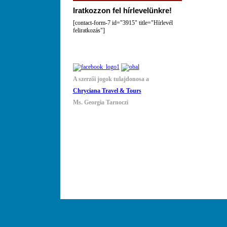
Iratkozzon fel hírlevelünkre!
[contact-form-7 id="3915" title="Hírlevél
feliratkozás"]
A szerzői jogok tulajdonosa a
Chryciana Travel & Tours
Ms. Georgia Tarnoczi