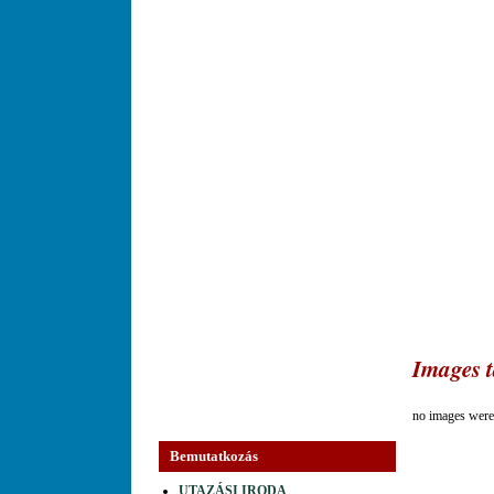
Images 
no images were
Bemutatkozás
UTAZÁSI IRODA